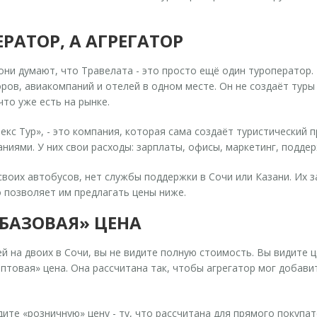
ЕРАТОР, А АГРЕГАТОР
ни думают, что Травелата - это просто ещё один туроператор.
ров, авиакомпаний и отелей в одном месте
.
Он не создаёт туры
что уже есть на рынке.
екс Тур», - это компания, которая сама создаёт туристический 
ниями. У них свои расходы: зарплаты, офисы, маркетинг, поддер
 своих автобусов, нет службы поддержки в Сочи или Казани. Их з
 позволяет им предлагать цены ниже.
«БАЗОВАЯ» ЦЕНА
ей на двоих в Сочи, вы не видите полную стоимость. Вы видите 
птовая» цена. Она рассчитана так, чтобы агрегатор мог добавит
дите «розничную» цену - ту, что рассчитана для прямого покупа