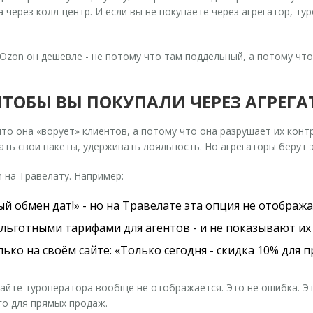
 через колл-центр. И если вы не покупаете через агрегатор, ту
а Ozon он дешевле - не потому что там поддельный, а потому чт
ЧТОБЫ ВЫ ПОКУПАЛИ ЧЕРЕЗ АГРЕГ
то она «ворует» клиентов, а потому что она разрушает их контр
ть свои пакеты, удерживать лояльность. Но агрегаторы берут э
 на Травелату. Например:
ый обмен дат!» - но на Травелате эта опция не отобража
льготными тарифами для агентов - и не показывают их 
о на своём сайте: «Только сегодня - скидка 10% для пр
сайте туроператора вообще не отображается. Это не ошибка. Эт
го для прямых продаж.