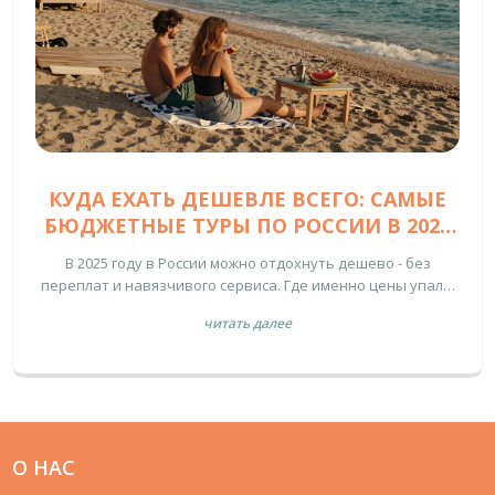
КУДА ЕХАТЬ ДЕШЕВЛЕ ВСЕГО: САМЫЕ
БЮДЖЕТНЫЕ ТУРЫ ПО РОССИИ В 2025
ГОДУ
В 2025 году в России можно отдохнуть дешево - без
переплат и навязчивого сервиса. Где именно цены упали,
а качество осталось? Крым, Байкал, Карелия, Алтай,
читать далее
Сибирь - реальные места, где отдых стоит меньше, чем в
Сочи.
О НАС