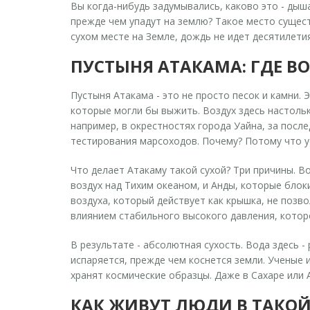
Вы когда-нибудь задумывались, каково это - дыша
прежде чем упадут на землю? Такое место существ
сухом месте на Земле, дождь не идет десятилетия
ПУСТЫНЯ АТАКАМА: ГДЕ ВО
Пустыня Атакама - это не просто песок и камни.
которые могли бы выжить. Воздух здесь настольк
например, в окрестностях города Уайна, за посл
тестирования марсоходов. Почему? Потому что ус
Что делает Атакаму такой сухой? Три причины. В
воздух над Тихим океаном, и Анды, которые блок
воздуха, который действует как крышка, не позв
влиянием стабильного высокого давления, кото
В результате - абсолютная сухость. Вода здесь -
испаряется, прежде чем коснется земли. Ученые и
хранят космические образцы. Даже в Сахаре или 
КАК ЖИВУТ ЛЮДИ В ТАКОЙ