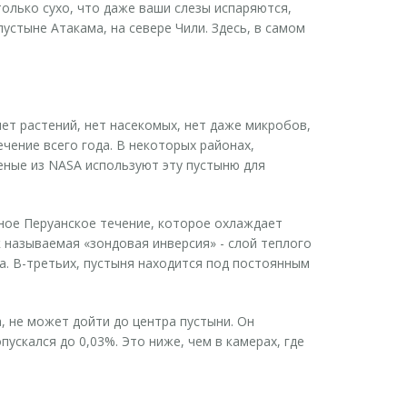
только сухо, что даже ваши слезы испаряются,
устыне Атакама, на севере Чили. Здесь, в самом
нет растений, нет насекомых, нет даже микробов,
чение всего года. В некоторых районах,
ченые из NASA используют эту пустыню для
дное Перуанское течение, которое охлаждает
к называемая «зондовая инверсия» - слой теплого
а. В-третьих, пустыня находится под постоянным
а, не может дойти до центра пустыни. Он
ускался до 0,03%. Это ниже, чем в камерах, где