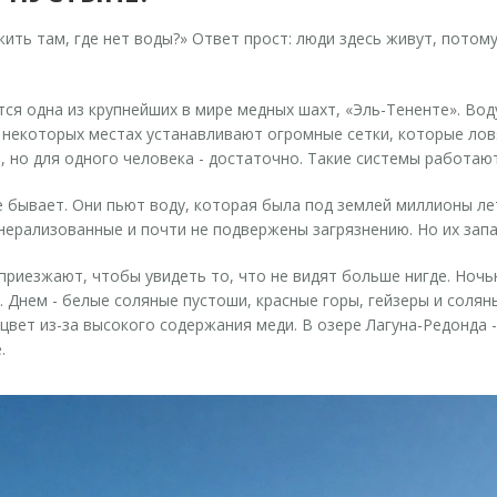
ить там, где нет воды?» Ответ прост: люди здесь живут, потому
тся одна из крупнейших в мире медных шахт, «Эль-Тененте». В
в некоторых местах устанавливают огромные сетки, которые ловя
 но для одного человека - достаточно. Такие системы работают 
е бывает. Они пьют воду, которая была под землей миллионы ле
нерализованные и почти не подвержены загрязнению. Но их запа
риезжают, чтобы увидеть то, что не видят больше нигде. Ночь
я. Днем - белые соляные пустоши, красные горы, гейзеры и соля
цвет из-за высокого содержания меди. В озере Лагуна-Редонда 
.