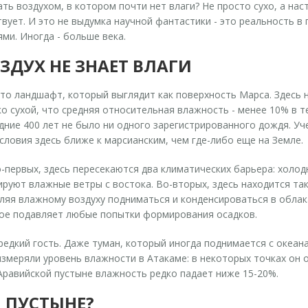
ть воздухом, в котором почти нет влаги? Не просто сухо, а нас
ует. И это не выдумка научной фантастики - это реальность в п
ми. Иногда - больше века.
ЗДУХ НЕ ЗНАЕТ ВЛАГИ
 Это ландшафт, который выглядит как поверхность Марса. Здесь 
о сухой, что средняя относительная влажность - менее 10% в те
едние 400 лет не было ни одного зарегистрированного дождя. У
ловия здесь ближе к марсианским, чем где-либо еще на Земле.
о-первых, здесь пересекаются два климатических барьера: холо
ируют влажные ветры с востока. Во-вторых, здесь находится та
оляя влажному воздуху подниматься и конденсироваться в облак
рое подавляет любые попытки формирования осадков.
 редкий гость. Даже туман, который иногда поднимается с океан
змеряли уровень влажности в Атакаме: в некоторых точках он оп
Аравийской пустыне влажность редко падает ниже 15-20%.
 ПУСТЫНЕ?