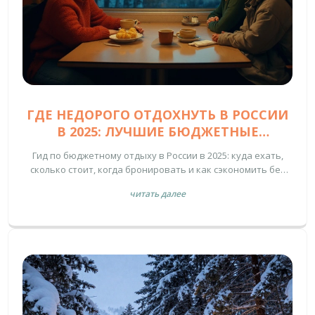
ГДЕ НЕДОРОГО ОТДОХНУТЬ В РОССИИ
В 2025: ЛУЧШИЕ БЮДЖЕТНЫЕ
НАПРАВЛЕНИЯ И ГОТОВЫЕ МАРШРУТЫ
Гид по бюджетному отдыху в России в 2025: куда ехать,
сколько стоит, когда бронировать и как сэкономить без
потери комфорта. Готовые маршруты на 3-7 дней.
читать далее