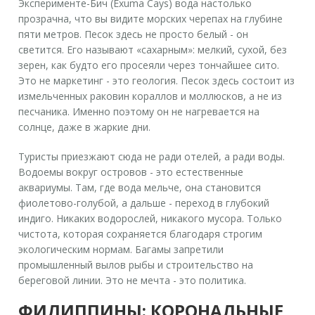
Эксперименте-Бич
(Exuma Cays) вода настолько
прозрачна, что вы видите морских черепах на глубине
пяти метров. Песок здесь не просто белый - он
светится. Его называют «сахарным»: мелкий, сухой, без
зерен, как будто его просеяли через тончайшее сито.
Это не маркетинг - это геология. Песок здесь состоит из
измельченных раковин кораллов и моллюсков, а не из
песчаника. Именно поэтому он не нагревается на
солнце, даже в жаркие дни.
Туристы приезжают сюда не ради отелей, а ради воды.
Водоемы вокруг островов - это естественные
аквариумы. Там, где вода мельче, она становится
фиолетово-голубой, а дальше - переход в глубокий
индиго. Никаких водорослей, никакого мусора. Только
чистота, которая сохраняется благодаря строгим
экологическим нормам. Багамы запретили
промышленный вылов рыбы и строительство на
береговой линии. Это не мечта - это политика.
ФИЛИППИНЫ: КОРОНАЛЬНЫЕ