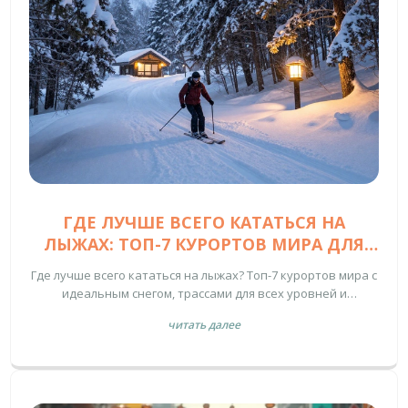
ГДЕ ЛУЧШЕ ВСЕГО КАТАТЬСЯ НА
ЛЫЖАХ: ТОП-7 КУРОРТОВ МИРА ДЛЯ
НАСТОЯЩЕГО СНЕГА И АДРЕНАЛИНА
Где лучше всего кататься на лыжах? Топ-7 курортов мира с
идеальным снегом, трассами для всех уровней и
атмосферой, от которой захватывает дух. От Альп до
читать далее
Японии - где искать настоящий лыжный рай.