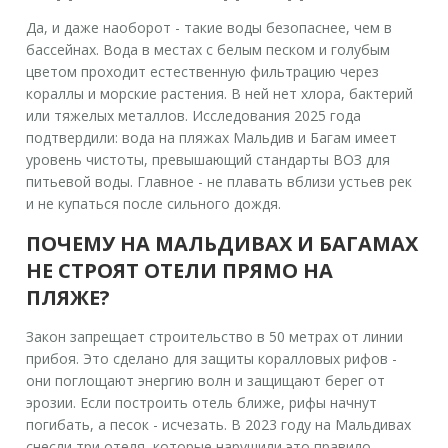
Да, и даже наоборот - такие воды безопаснее, чем в
бассейнах. Вода в местах с белым песком и голубым
цветом проходит естественную фильтрацию через
кораллы и морские растения. В ней нет хлора, бактерий
или тяжелых металлов. Исследования 2025 года
подтвердили: вода на пляжах Мальдив и Багам имеет
уровень чистоты, превышающий стандарты ВОЗ для
питьевой воды. Главное - не плавать вблизи устьев рек
и не купаться после сильного дождя.
ПОЧЕМУ НА МАЛЬДИВАХ И БАГАМАХ
НЕ СТРОЯТ ОТЕЛИ ПРЯМО НА
ПЛЯЖЕ?
Закон запрещает строительство в 50 метрах от линии
прибоя. Это сделано для защиты коралловых рифов -
они поглощают энергию волн и защищают берег от
эрозии. Если построить отель ближе, рифы начнут
погибать, а песок - исчезать. В 2023 году на Мальдивах
снесли три отеля, которые нарушили это правило.