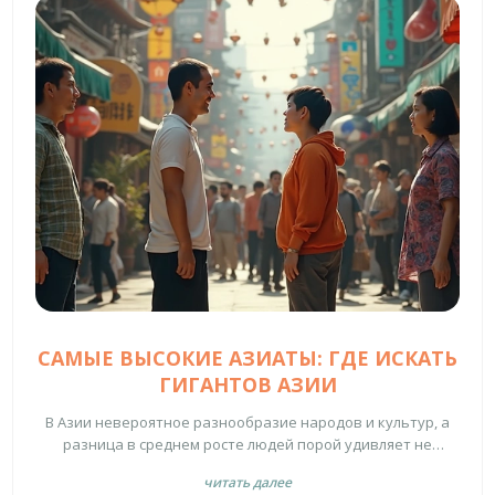
САМЫЕ ВЫСОКИЕ АЗИАТЫ: ГДЕ ИСКАТЬ
ГИГАНТОВ АЗИИ
В Азии невероятное разнообразие народов и культур, а
разница в среднем росте людей порой удивляет не
меньше, чем местные достопримечательности. В этой
читать далее
статье рассказывается о странах, где живут самые