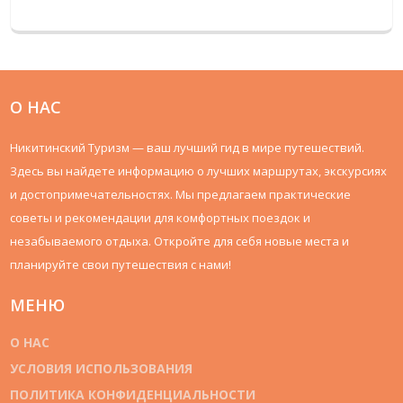
высокие азиаты, и объясняется, почему так сложилось.
Узнаете конкретные цифры, интересные привычки, и как
это может повлиять на путешествия, например, выбор
транспорта или одежды. Полезные советы помогут
избежать неловких ситуаций в поездке. Всё написано
просто и честно — без стереотипов и сухих фактов.
О НАС
Никитинский Туризм — ваш лучший гид в мире путешествий.
Здесь вы найдете информацию о лучших маршрутах, экскурсиях
и достопримечательностях. Мы предлагаем практические
советы и рекомендации для комфортных поездок и
незабываемого отдыха. Откройте для себя новые места и
планируйте свои путешествия с нами!
МЕНЮ
О НАС
УСЛОВИЯ ИСПОЛЬЗОВАНИЯ
ПОЛИТИКА КОНФИДЕНЦИАЛЬНОСТИ