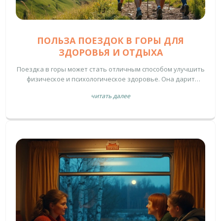
ПОЛЬЗА ПОЕЗДОК В ГОРЫ ДЛЯ
ЗДОРОВЬЯ И ОТДЫХА
Поездка в горы может стать отличным способом улучшить
физическое и психологическое здоровье. Она дарит
возможность насладиться природой, улучшить
читать далее
физическую форму и получить новые впечатления.
Узнайте, чем именно полезны походы в горы и как они
могут изменить вашу жизнь к лучшему.