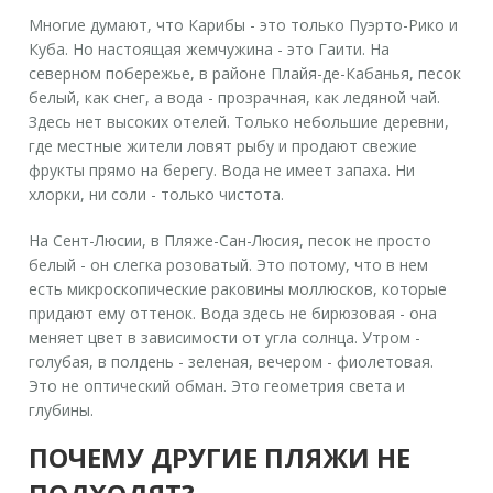
Многие думают, что Карибы - это только Пуэрто-Рико и
Куба. Но настоящая жемчужина - это
Гаити
. На
северном побережье, в районе
Плайя-де-Кабанья
, песок
белый, как снег, а вода - прозрачная, как ледяной чай.
Здесь нет высоких отелей. Только небольшие деревни,
где местные жители ловят рыбу и продают свежие
фрукты прямо на берегу. Вода не имеет запаха. Ни
хлорки, ни соли - только чистота.
На Сент-Люсии, в
Пляже-Сан-Люсия
, песок не просто
белый - он слегка розоватый. Это потому, что в нем
есть микроскопические раковины моллюсков, которые
придают ему оттенок. Вода здесь не бирюзовая - она
меняет цвет в зависимости от угла солнца. Утром -
голубая, в полдень - зеленая, вечером - фиолетовая.
Это не оптический обман. Это геометрия света и
глубины.
ПОЧЕМУ ДРУГИЕ ПЛЯЖИ НЕ